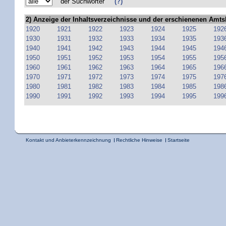
der Suchwörter
(?)
2) Anzeige der Inhaltsverzeichnisse und der erschienenen Amts
1920
1921
1922
1923
1924
1925
192
1930
1931
1932
1933
1934
1935
193
1940
1941
1942
1943
1944
1945
194
1950
1951
1952
1953
1954
1955
195
1960
1961
1962
1963
1964
1965
196
1970
1971
1972
1973
1974
1975
197
1980
1981
1982
1983
1984
1985
198
1990
1991
1992
1993
1994
1995
199
Kontakt und Anbieterkennzeichnung
Rechtliche Hinweise
Startseite